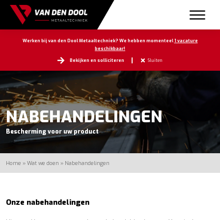
Werken bij van den Dool Metaaltechniek? We hebben momenteel
1 vacature
beschikbaar!
Bekijken en solliciteren
Sluiten
NABEHANDELINGEN
Bescherming voor uw product
Home
»
Wat we doen
»
Nabehandelingen
Onze nabehandelingen